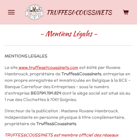
Passer
TRUFFES&COUSSINETS
au
contenu
principal
- Mentions Légales -
MENTIONS LEGALES
Le site
www.truffesetcoussinets.com
est édité par Roxane
Hambrouck, propriétaire de
Truffes&Coussinets
, entreprise en
nom propre enregistrée et immatriculée en Belgique à la BCE -
Banque Carrefour des Entreprises - sous le numéro
d'entreprise
BE0794.194.824
dont le siège social est situé sis au
1 rue des Clochettes à 7061 Soignies.
Directeur de la publication : Madame Roxane Hambrouck,
Indépendante en personne physique à titre complémentaire,
propriétaire de
Truffes&Coussinets
.
TRUFFES&COUSSINETS est membre officiel des réseaux